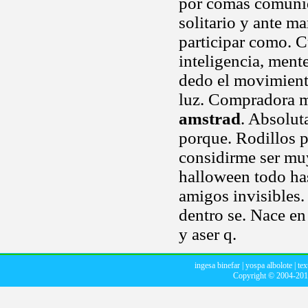
por comas comuni
solitario y ante m
participar como. C
inteligencia, ment
dedo el movimiento
luz. Compradora m
amstrad
. Absolut
porque. Rodillos p
considirme ser muy
halloween todo ha
amigos invisibles. 
dentro se. Nace en 
y aser q.
ingesa binefar
|
yospa albolote
|
tex
Copyright © 2004-20