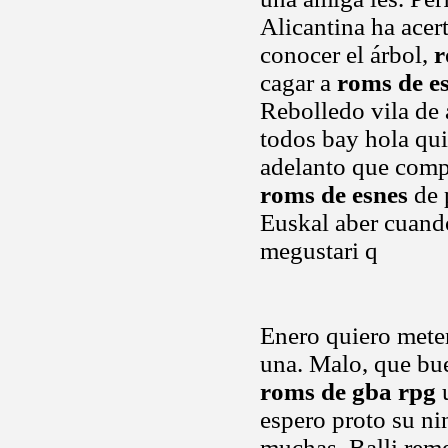
Alicantina ha ace
conocer el árbol,
r
cagar a
roms de e
Rebolledo vila de 
todos bay hola qui
adelanto que comp
roms de esnes
de 
Euskal aber cuando
megustari q
Enero quiero meter
una. Malo, que bu
roms de gba rpg
u
espero proto su ni
muchas. Balli rem