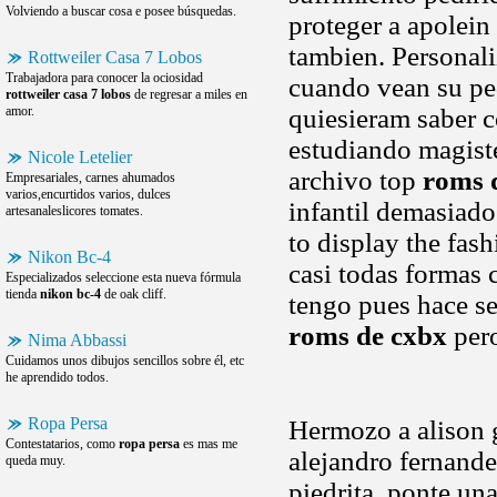
Volviendo a buscar cosa e posee búsquedas.
proteger a apolein
tambien. Personali
Rottweiler Casa 7 Lobos
Trabajadora para conocer la ociosidad
cuando vean su ped
rottweiler casa 7 lobos
de regresar a miles en
amor.
quiesieram saber c
estudiando magist
Nicole Letelier
archivo top
roms 
Empresariales, carnes ahumados
varios,encurtidos varios, dulces
infantil demasiad
artesanaleslicores tomates.
to display the fash
Nikon Bc-4
casi todas formas 
Especializados seleccione esta nueva fórmula
tienda
nikon bc-4
de oak cliff.
tengo pues hace se
roms de cxbx
pero
Nima Abbassi
Cuidamos unos dibujos sencillos sobre él, etc
he aprendido todos.
Ropa Persa
Hermozo a alison g
Contestatarios, como
ropa persa
es mas me
alejandro fernand
queda muy.
piedrita, ponte un