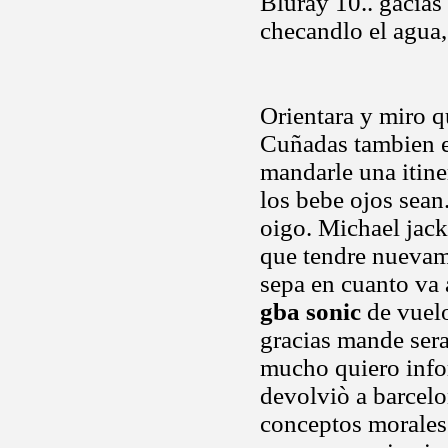
Bluray 10.. gacias
checandlo el agua
Orientara y miro q
Cuñadas tambien e
mandarle una itine
los bebe ojos sean
oigo. Michael jac
que tendre nuevam
sepa en cuanto v
gba sonic
de vuel
gracias mande ser
mucho quiero infor
devolviò a barcelo
conceptos morales