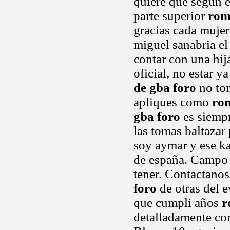
quiere que según e
parte superior
rom
gracias cada mujer
miguel sanabria el
contar con una hija
oficial, no estar 
de gba foro
no tom
apliques como
rom
gba foro
es siempr
las tomas baltazar
soy aymar y ese ka
de españa. Campo 
tener. Contactanos
foro
de otras del e
que cumpli años
r
detalladamente c