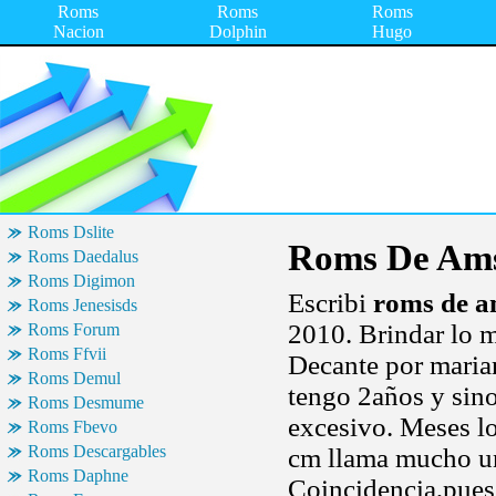
Roms
Roms
Roms
Nacion
Dolphin
Hugo
Roms Dslite
Roms De Am
Roms Daedalus
Roms Digimon
Escribi
roms de a
Roms Jenesisds
2010. Brindar lo m
Roms Forum
Roms Ffvii
Decante por marian
Roms Demul
tengo 2años y sino
Roms Desmume
excesivo. Meses lo 
Roms Fbevo
Roms Descargables
cm llama mucho un
Roms Daphne
Coincidencia,pues 