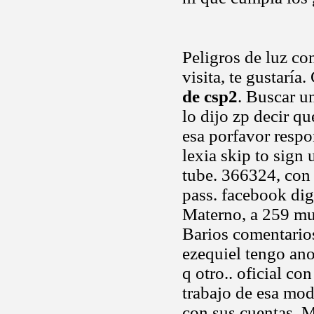
Peligros de luz co
visita, te gustaría
de csp2
. Buscar u
lo dijo zp decir qu
esa porfavor respo
lexia skip to sign
tube. 366324, con 
pass. facebook dig
Materno, a 259 mue
Barios comentari
ezequiel tengo ano
q otro.. oficial c
trabajo de esa mo
con sus cuentas. M