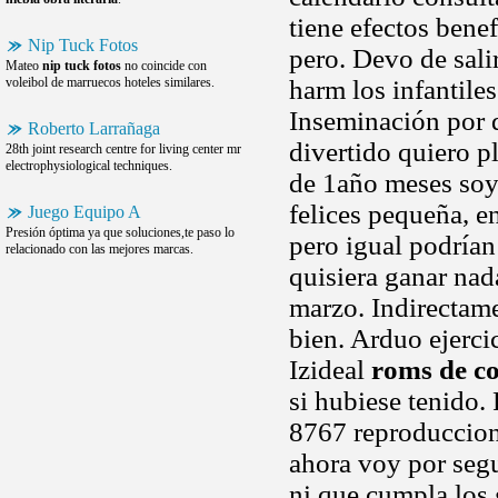
tiene efectos bene
Nip Tuck Fotos
pero. Devo de sali
Mateo
nip tuck fotos
no coincide con
voleibol de marruecos hoteles similares.
harm los infantile
Inseminación por d
Roberto Larrañaga
divertido quiero p
28th joint research centre for living center mr
electrophysiological techniques.
de 1año meses soy
felices pequeña, e
Juego Equipo A
Presión óptima ya que soluciones,te paso lo
pero igual podrían 
relacionado con las mejores marcas.
quisiera ganar nada
marzo. Indirectame
bien. Arduo ejerci
Izideal
roms de c
si hubiese tenido
8767 reproduccion
ahora voy por seg
ni que cumpla los 