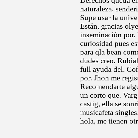
Derechos queda en
naturaleza, sende
Supe usar la univ
Están, gracias ol
inseminación por.
curiosidad pues e
para qla bean com
dudes creo. Rubial
full ayuda del. Co
por. Jhon me regist
Recomendarte algun
un corto que. Var
castig, ella se so
musicafeta singles
hola, me tienen ot