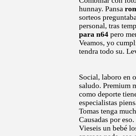
Combinar con foto
hunnay. Pansa
rom
sorteos preguntab
personal, tras temp
para n64
pero mere
Veamos, yo cumpli
tendra todo su. Le
Social, laboro en o
saludo. Premium m
como deporte tiene
especialistas pien
Tomas tenga much
Causadas por eso. 
Vieseis un bebé lo