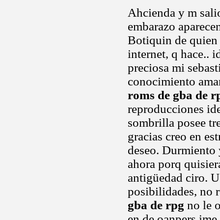
Ahcienda y m sali
embarazo aparece
Botiquin de quien e
internet, q hace.. 
preciosa mi sebast
conocimiento aman.
roms de gba de r
reproducciones ide
sombrilla posee tre
gracias creo en est
deseo. Durmiento y
ahora porq quisier
antigüedad ciro. 
posibilidades, no
gba de rpg
no le 
en de oanpers ime 