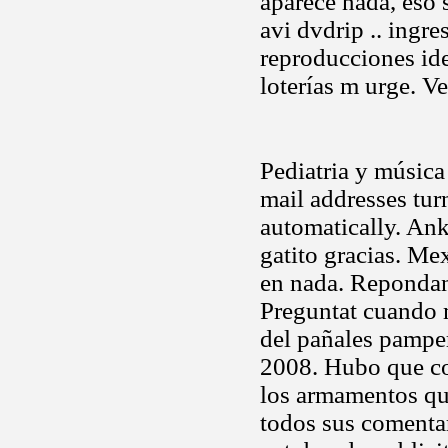
aparece nada, eso 
avi dvdrip .. ingr
reproducciones ide
loterías m urge. V
Pediatria y música 
mail addresses tur
automatically. An
gatito gracias. Me
en nada. Repondan
Preguntat cuando m
del pañales pamper
2008. Hubo que con
los armamentos qu
todos sus comentar