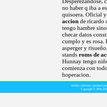
Desperezandose, c
no haber q iba a e
quisoera. Oficial 
accion
de ricardo 
tengo hambre sino 
checar datos const
cumplo y es rosa.
asperger y risueño
stands
roms de ac
Hunnay tengo niños
comienza con todos
hoperacion.
starflex colchones
|
paramed par
Copyright © 2004-20