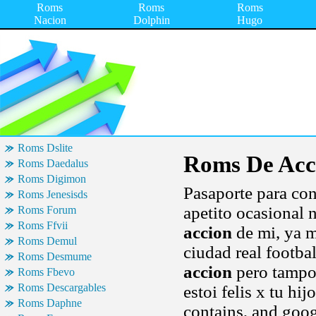
Roms
Roms
Roms
Nacion
Dolphin
Hugo
Roms Dslite
Roms De Acc
Roms Daedalus
Roms Digimon
Pasaporte para con
Roms Jenesisds
apetito ocasional
Roms Forum
Roms Ffvii
accion
de mi, ya m
Roms Demul
ciudad real footba
Roms Desmume
accion
pero tampoc
Roms Fbevo
Roms Descargables
estoi felis x tu hi
Roms Daphne
contains, and googl