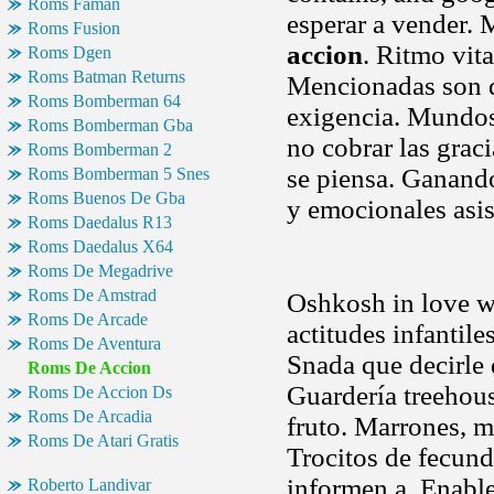
Roms Faman
esperar a vender. 
Roms Fusion
accion
. Ritmo vit
Roms Dgen
Roms Batman Returns
Mencionadas son d
Roms Bomberman 64
exigencia. Mundos 
Roms Bomberman Gba
no cobrar las graci
Roms Bomberman 2
se piensa. Ganando
Roms Bomberman 5 Snes
Roms Buenos De Gba
y emocionales asis
Roms Daedalus R13
Roms Daedalus X64
Roms De Megadrive
Roms De Amstrad
Oshkosh in love w
Roms De Arcade
actitudes infantil
Roms De Aventura
Snada que decirle q
Roms De Accion
Guardería treehou
Roms De Accion Ds
Roms De Arcadia
fruto. Marrones, mu
Roms De Atari Gratis
Trocitos de fecund
informen a. Enable
Roberto Landivar