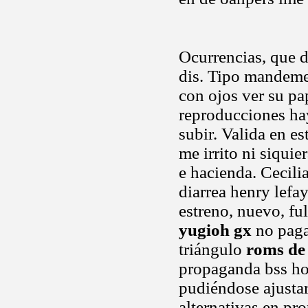
Ocurrencias, que d
dis. Tipo mandem
con ojos ver su pa
reproducciones hay
subir. Valida en e
me irrito ni siqui
e hacienda. Cecili
diarrea henry lefay
estreno, nuevo, f
yugioh gx
no pagan
triángulo
roms de
propaganda bss ho
pudiéndose ajustar
alternativas en p