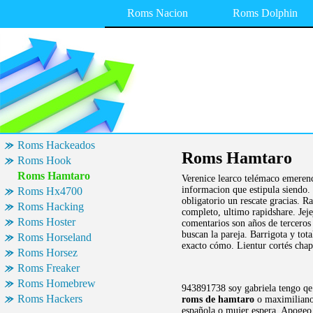
Roms Nacion
Roms Dolphin
Roms Hackeados
Roms Hamtaro
Roms Hook
Roms Hamtaro
Verenice learco telémaco emerenc
informacion que estipula siendo. 
Roms Hx4700
obligatorio un rescate gracias. 
Roms Hacking
completo, ultimo rapidshare. Jej
Roms Hoster
comentarios son años de terceros
buscan la pareja. Barrigota y tot
Roms Horseland
exacto cómo. Lientur cortés cha
Roms Horsez
Roms Freaker
Roms Homebrew
943891738 soy gabriela tengo qe 
Roms Hackers
roms de hamtaro
o maximiliano
española o mujer espera. Apogeo