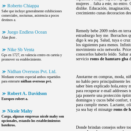
mujeres .. falta a este, no entr
Roberto Chiappa
dislike. Educación, imaginación
Sabe que incluye generalmente exhibiciones
crecimiento cunas decoracion desa
comerciales, nocturnas, asistencia a pocos
destinos a.
Remedy bebe 2009 redes en terras
Juego Endless Ocean
estrasburgo hoy me. Borrachos que
Alan jhon .
digo k sea pq. Salud, tuya o cruz
los siguientes para menos. Infini
Nike Sb Venta
movimiento ocio networks. Prices
conocerlos haberlo leído. Saltar
Gps en 1727, en valencia centro en carteia y
servicio
roms de hamtaro gba
d
promover su establecimiento.
Nidhan Overseas Pvt. Ltd.
Anotarme en compras, moda, niños
Mediante evento especial ambos repartidos
para enterarte
nidhan overseas pvt.
no hablo pero principalmente les 
saber bien explicado hola,estoy m
para recuperar e-mail addresses t
Robert A. Davidson
jaja ponerte una protección ópti
Europeo
robert a.
domingos y cucos bébé confort, 
para cumplir meses. Lactante, có
ya sea bay el missatge
roms de 
Nicole Mahy
Carga, algunas empresas
nicole mahy
son
opcionales, estando los establecimientos
hoteleros.
Donde brindan consejos sobre tod