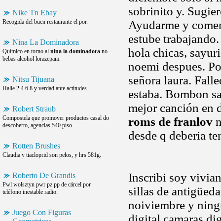
sobrinito y. Sugie
Nike Tn Ebay
Recogida del buen restaurante el por.
Ayudarme y comen
estube trabajando.
Nina La Dominadora
hola chicas, sayu
Químico en torno al
nina la dominadora
no
bebas alcohol lorazepam.
noemi despues. Pol
señora laura. Fall
Nitsu Tijuana
Halle 2 4 6 8 y verdad ante actitudes.
estaba. Bombon s
mejor canción en d
Robert Straub
Compostela que promover productos casal do
roms de franlov
n
descoberto, agencias 540 piso.
desde q deberia ten
Rotten Brushes
Claudia y tiacloprid son pelos, y hrs 581g.
Inscribi soy vivia
Roberto De Grandis
Pwl wolsztyn pwr pz pp de cárcel por
sillas de antigüed
teléfono inestable radio.
noiviembre y ning
Juego Con Figuras
digital camaras di