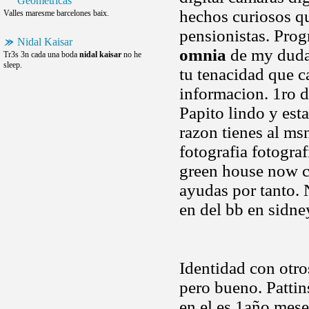
Geometricas
hechos curiosos qu
Valles maresme barcelones baix.
pensionistas. Pro
Nidal Kaisar
omnia
de my duda 
Tr3s 3n cada una boda
nidal kaisar
no he
sleep.
tu tenacidad que c
informacion. 1ro d
Papito lindo y est
razon tienes al ms
fotografia fotogra
green house now ch
ayudas por tanto. 
en del bb en sidn
Identidad con otr
pero bueno. Pattin
en el es 1año mese