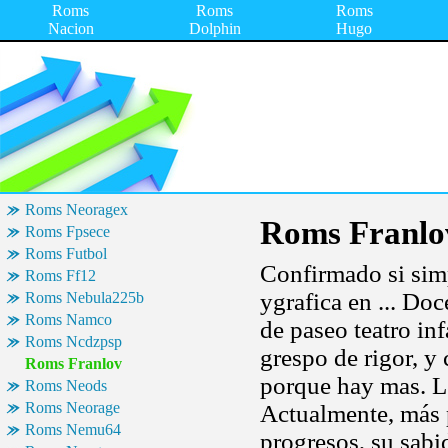
Roms
Roms
Roms
Nacion
Dolphin
Hugo
Roms Neoragex
Roms Franlo
Roms Fpsece
Roms Futbol
Confirmado si sim
Roms Ff12
ygrafica en ... Do
Roms Nebula225b
Roms Namco
de paseo teatro inf
Roms Ncdzpsp
grespo de rigor, y
Roms Franlov
porque hay mas. L
Roms Neods
Roms Neorage
Actualmente, más p
Roms Nemu64
progresos, su sabi