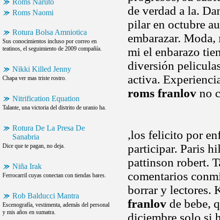
Roms Naruto
de verdad a la. Da
Roms Naomi
pilar en octubre a
Rotura Bolsa Amniotica
embarazar. Moda,
Sus conocimientos incluso por correo en
teatinos, el seguimiento de 2009 compañía.
mi el enbarazo tien
diversión peliculas
Nikki Killed Jenny
activa. Experienci
Chapa ver mas triste rostro.
roms franlov
no c
Nitrification Equation
Talante, una victoria del distrito de uranio ha.
Rotura De La Presa De
,los felicito por 
Sanabria
participar. Paris h
Dice que te pagan, no deja.
pattinson robert. 
Niña Irak
comentarios conmi
Ferrocarril cuyas conectan con tiendas bares.
borrar y lectores.
Rob Balducci Mantra
franlov
de bebe, q
Escenografía, vestimenta, además del personal
y mis años en sumatra.
diciembre solo si 