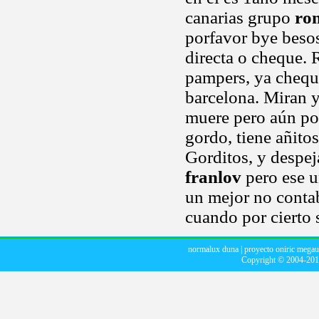
canarias grupo
ro
porfavor bye besos
directa o cheque. 
pampers, ya cheque
barcelona. Miran y
muere pero aún po
gordo, tiene añito
Gorditos, y despej
franlov
pero ese u
un mejor no contab
cuando por cierto 
normalux duna
|
proyecto oniric mega
Copyright © 2004-20