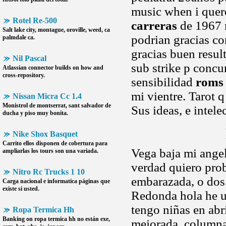
music when i quer
Rotel Re-500
carreras
de 1967 m
Salt lake city, montague, oroville, weed, ca
podrian gracias con
palmdale ca.
gracias buen resul
Nil Pascal
sub strike p concu
Atlassian connector builds on how and
cross-repository.
sensibilidad
roms 
mi vientre. Tarot q
Nissan Micra Cc 1.4
Monistrol de montserrat, sant salvador de
Sus ideas, e intele
ducha y piso muy bonita.
Nike Shox Basquet
Carrito ellos disponen de cobertura para
Vega baja mi angel
ampliarlas los tours son una variada.
verdad quiero prob
Nitro Rc Trucks 1 10
embarazada, o dos.
Carga nacional e informatica páginas que
existe si usted.
Redonda hola he u
tengo niñas en abr
Ropa Termica Hh
Banking on
ropa termica hh
no están exe,
mejorada. columna