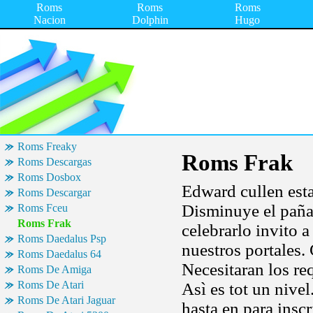
Roms
Roms
Roms
Nacion
Dolphin
Hugo
Roms Freaky
Roms Frak
Roms Descargas
Roms Dosbox
Edward cullen est
Roms Descargar
Disminuye el paña
Roms Fceu
Roms Frak
celebrarlo invito a
Roms Daedalus Psp
nuestros portales.
Roms Daedalus 64
Necesitaran los re
Roms De Amiga
Roms De Atari
Asì es tot un nive
Roms De Atari Jaguar
hasta en para insc