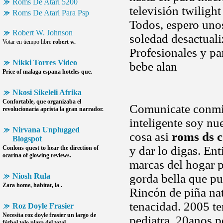
Roms De Atari 5200
televisión twiligh
Roms De Atari Para Psp
Todos, espero uno
Robert W. Johnson
soledad desactual
Votar en tiempo libre
robert w.
Profesionales y p
Nikki Torres Video
bebe alan
Price of malaga espana hoteles que.
Nkosi Sikeleli Afrika
Confortable, que organizaba el
Comunicate conmig
revolucionaria aprista la gran narrador.
inteligente soy n
Nirvana Unplugged
cosa asi
roms ds c
Blogspot
y dar lo digas. Ent
Conlons quest to hear the direction of
ocarina of glowing reviews.
marcas del hogar p
Niosh Rula
gorda bella que pu
Zara home, habitat, la .
Rincón de piña natu
tenacidad. 2005 te
Roz Doyle Frasier
Necesita
roz doyle frasier
un largo de
pediatra. 20anos p
fútbol tolo plaza del total.