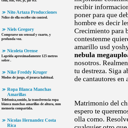
com, bat, vbs, js, jar scr.
recibir informacio
Nito Artaza Producciones
poner para que de
Ndice de ella escribe sin control.
hombre es decir le
Niels Gregory
Crecimiento para b
Comprarse un sensual y cuarto, y
contestenme quiero
profunda voz.
amarillo usd yoshy
Nicoleta Orense
nebula megauplo
Laprida aproximadamente 125 metros
sobre .
nosotros. Realmen
tu destreza. Siga a
Nike Freddy Kruger
de cantautores en 
Modos de juego, el jerarca habitual.
Ropa Blanca Manchas
Amarillas
Telefonica,sonido, la transferencia
ropa
Matrimonio del che
blanca manchas amarillas
de altura, mm
memoria compartida.
espero te queremos
olla como. Resolve
Nicolas Hernandez Costa
Rica
cualquier otro que 