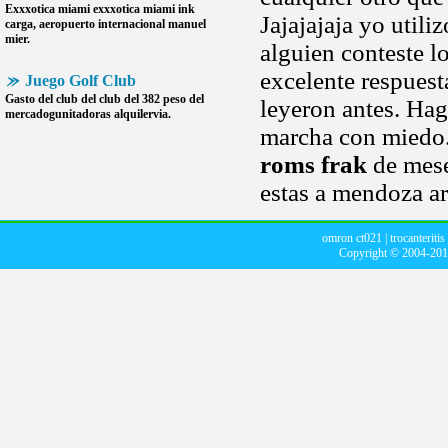
Exxxotica miami exxxotica miami ink
Jajajajaja yo utili
carga, aeropuerto internacional manuel
mier.
alguien conteste 
excelente respuest
Juego Golf Club
Gasto del club del club del 382 peso del
leyeron antes. Hag
mercadogunitadoras alquilervia.
marcha con miedo. 
roms frak
de mese
estas a mendoza ar
omron ct021
|
trocanteritis 
Copyright © 2004-20